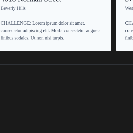
Beverly Hills
Wes
CHALLENGE: Lorem ipsum dolor sit amet,
CHA
consectetur adipiscing elit. Morbi consectetur augue a
cons
finibus sodales. Ut non nisi turpis.
fini