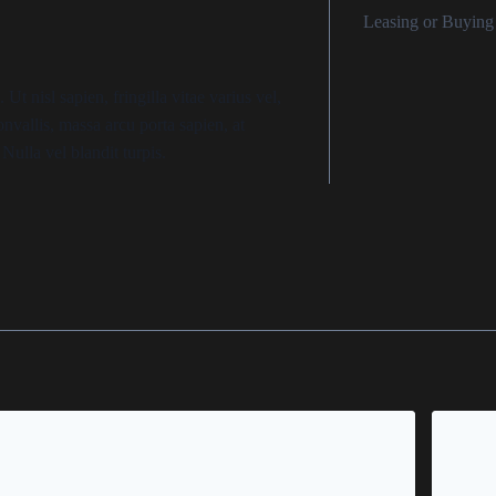
Leasing or Buying
nisl sapien, fringilla vitae varius vel,
onvallis, massa arcu porta sapien, at
 Nulla vel blandit turpis.