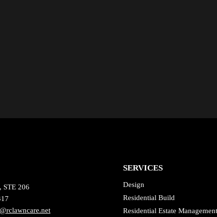
SERVICES
Design
, STE 206
Residential Build
317
@rclawncare.net
Residential Estate Managemen