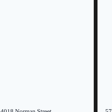
4018 Norman Street
57