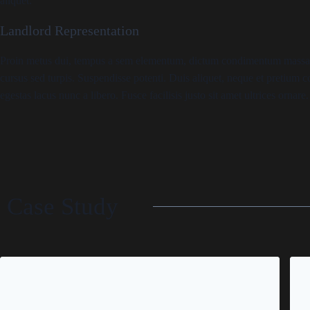
aliquet.
Landlord Representation
Proin metus dui, tempus a sem elementum, dictum condimentum massa. Ut 
cursus sed turpis. Suspendisse potenti. Duis aliquet, neque et pretium c
egestas lacus nunc a libero. Fusce facilisis justo sit amet ultrices ornare.
Case Study