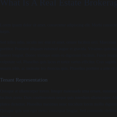
What Is A Real Estate Brokera
Lorem ipsum dolor sit amet, consectetur adipiscing elit. Morbi consecte
turpis.
Sed tellus odio, iaculis nec erat sit amet, ornare facilisis orci. Maece
porttitor. Praesent aliquam euismod augue et gravida. Vivamus quis ma
laoreet feugiat. Donec tristique enim eu dignissim facilisis. Fusce feugi
vulputate vel. Phasellus quis lacus et tortor varius efficitur. Cras sagit
mauris nibh, ac molestie leo rhoncus quis. Phasellus porttitor a ante si
Tenant Representation
Quisque at ullamcorper lorem. Integer malesuada urna ornare, euismod 
facilisis porta. Duis condimentum neque quis interdum ullamcorper. Al
platea dictumst. Phasellus maximus nunc tincidunt lorem mollis dignis
Quisque quis sem eget metus consequat feugiat. Sed commodo eleifend i