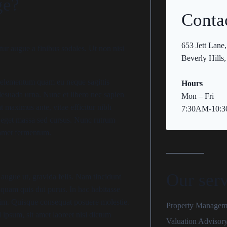
ge?
Conta
653 Jett Lane,
tur augue a finibus sodales. Ut non nisi
Beverly Hill
nas elementum quam eu neque sagittis
Hours
lesuada urna. Nunc et libero nec sapien
Mon – Fri
at maximus ante, vitae efficitur nibh
7:30AM-10:
tis eget massa sed cursus. Nunc rutrum
t amet fermentum.
Our ser
augue ut, gravida felis. Nam tincidunt
iquam quis dui purus. In hac habitasse
sim. Quisque consequat posuere molestie.
Property Managem
psum, sit amet laoreet nisl dictum
Valuation Advisor