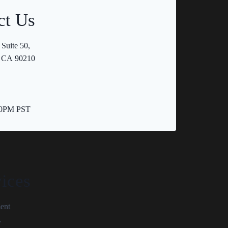
ct Us
 Suite 50,
s, CA 90210
30PM PST
vices
ent
y