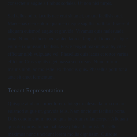
consectetur augue a finibus sodales. Ut non nisi turpis.
Sed tellus odio, iaculis nec erat sit amet, ornare facilisis orci.
Maecenas elementum quam eu neque sagittis porttitor. Praesent
aliquam euismod augue et gravida. Vivamus quis malesuada
urna. Nunc et libero nec sapien laoreet feugiat. Donec tristique
enim eu dignissim facilisis. Fusce feugiat maximus ante, vitae
efficitur nibh vulputate vel. Phasellus quis lacus et tortor varius
efficitur. Cras sagittis eget massa sed cursus. Nunc rutrum
mauris nibh, ac molestie leo rhoncus quis. Phasellus porttitor a
ante sit amet fermentum.
Tenant Representation
Quisque at ullamcorper lorem. Integer malesuada urna ornare,
euismod augue ut, gravida felis. Nam tincidunt facilisis porta.
Duis condimentum neque quis interdum ullamcorper. Aliquam
quis dui purus. In hac habitasse platea dictumst. Phasellus
maximus nunc tincidunt lorem mollis dignissim. Quisque