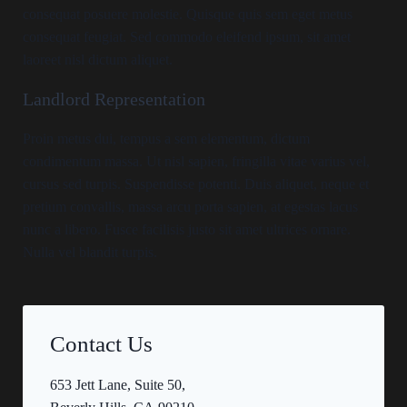
consequat posuere molestie. Quisque quis sem eget metus
consequat feugiat. Sed commodo eleifend ipsum, sit amet
laoreet nisl dictum aliquet.
Landlord Representation
Proin metus dui, tempus a sem elementum, dictum
condimentum massa. Ut nisl sapien, fringilla vitae varius vel,
cursus sed turpis. Suspendisse potenti. Duis aliquet, neque et
pretium convallis, massa arcu porta sapien, at egestas lacus
nunc a libero. Fusce facilisis justo sit amet ultrices ornare.
Nulla vel blandit turpis.
Contact Us
653 Jett Lane, Suite 50,