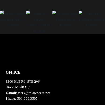
OFFICE
8300 Hall Rd, STE 206
Utica, MI 48317
E-mail
:
mark@rclawncare.net
Phone:
586.868.3585