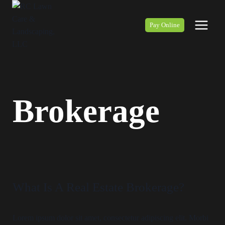
Pay Online
Brokerage
What Is A Real Estate Brokerage?
Lorem ipsum dolor sit amet, consectetur adipiscing elit. Morbi